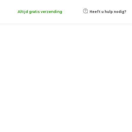
Heeft u hulp nodig?
Altijd gratis verzending
inting is gewijd aan de gepersonaliseerde trouwborden en online
elk detail van hun grote dag. Of je nu wegwijzers,
et visuele thema. Deze gepersonaliseerde borden zijn perfect om
assen bij de algehele stijl van je bruiloft, terwijl het
d besparen en de drukbestanden efficiënter voorbereiden. Ontdek